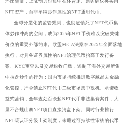
环比翻倍，上涨动力也集中在体育IP、票务确权类实用
NFT资产，而非单纯炒作属性的NFT通用代币。
全球分层化的监管规则，也彻底锁死了NFT代币集
体炒作冲高的空间，成为2025年NFT币价难以突破关键
价位的重要外部约束。欧盟MiCA法案在2025年全面落地
执行，对具备证券属性的NFT治理代币抬高了发行备
案、KYC审查以及交易税收门槛，遏制了海外交易所集
中拉盘炒作的行为；国内市场持续推进数字藏品去金融
化管控，严令禁止NFT代币二级市场集中投机、承诺收
益式营销，全年查处百余起NFT代币非法集资案件，大
量不合规山寨NFT项目直接清盘下架。同时行业推行
NFT碳认证分级上架制度，未通过可持续性审核的代币