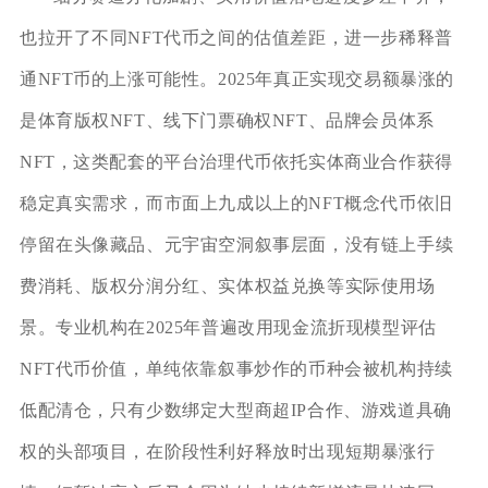
也拉开了不同NFT代币之间的估值差距，进一步稀释普
通NFT币的上涨可能性。2025年真正实现交易额暴涨的
是体育版权NFT、线下门票确权NFT、品牌会员体系
NFT，这类配套的平台治理代币依托实体商业合作获得
稳定真实需求，而市面上九成以上的NFT概念代币依旧
停留在头像藏品、元宇宙空洞叙事层面，没有链上手续
费消耗、版权分润分红、实体权益兑换等实际使用场
景。专业机构在2025年普遍改用现金流折现模型评估
NFT代币价值，单纯依靠叙事炒作的币种会被机构持续
低配清仓，只有少数绑定大型商超IP合作、游戏道具确
权的头部项目，在阶段性利好释放时出现短期暴涨行