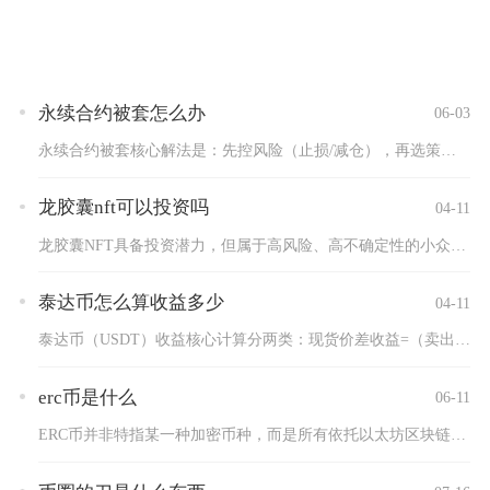
永续合约被套怎么办
06-03
永续合约被套核心解法是：先控风险（止损/减仓），再选策略（对...
龙胶囊nft可以投资吗
04-11
龙胶囊NFT具备投资潜力，但属于高风险、高不确定性的小众NF...
泰达币怎么算收益多少
04-11
泰达币（USDT）收益核心计算分两类：现货价差收益=（卖出价...
erc币是什么
06-11
ERC币并非特指某一种加密币种，而是所有依托以太坊区块链、遵...