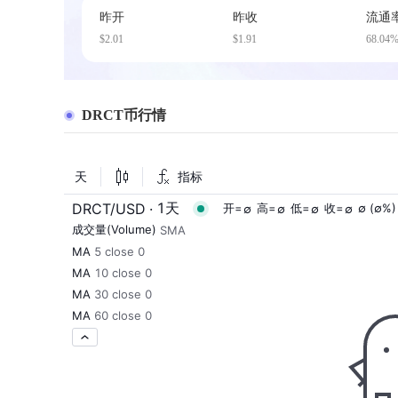
昨开
昨收
流通
$2.01
$1.91
68.04
DRCT币行情