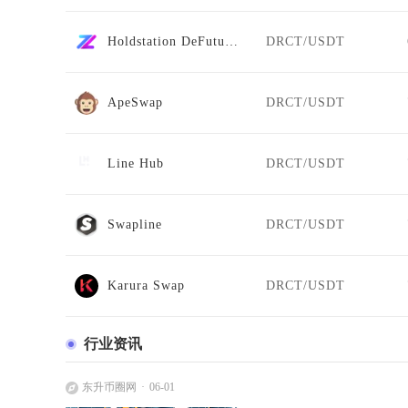
Holdstation DeFutures
DRCT/USDT
ApeSwap
DRCT/USDT
Line Hub
DRCT/USDT
Swapline
DRCT/USDT
Karura Swap
DRCT/USDT
行业资讯
东升币圈网
06-01