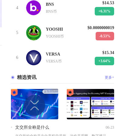
$14.53
BNS
4
+6.31%
BNS币
$0.0000000019
YOOSHI
5
-0.53%
YOOSHI币
$15.34
VERSA
6
+3.64%
VERSA币
精选资讯
更多+
文交所全称是什么
06-23