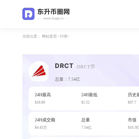
当前位置：
网站首页
行情
DRCT
DRCT币
总量：7.54亿
24H最高
24H最低
历史
$18.89
$1.52
$97.7
24H成交额
总量
市值
$4.45万
7.54亿
$10.3