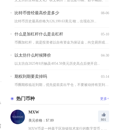
文交所的全称是文化产权交易所，这也是币圈、数字藏品、RWA赛...
比特币曾经最高价是多少
08-06
比特币历史最高价格为126,199.63美元/枚，出现在20...
什么是加杠杆什么是去杠杆
05-10
币圈加杠杆，就是投资者以自有资金为保证金，向交易所或借贷平台...
以太坊什么时候降价
04-30
以太坊自2025年8月触及4954.59美元历史高点后便开启...
期权到期要卖掉吗
03-14
币圈期权临近到期，优先提前卖出平仓，不要被动持有至到期，仅少...
热门币种
更多+
于
MXW
801
美元价格：$7.89
露
MXW币是一种基于区块链技术发行的数字货币，由Maxonro...