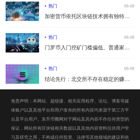
热门
08-08
加密货币依托区块链技术拥有独特金融优势，但同时伴随极高的市场...
热门
08-08
门罗币入门挖矿门槛偏低、普通家用电脑即可启动挖矿，但盈利与否...
热门
08-08
结论先行：北交所不存在稳定的赚钱快或者赚钱慢的标准答案，短期...
免责声明：本网站、超链接、相关应用程序、论坛、博客等媒
体账户以及其他平台和用户发布的所有内容均来源于第三方平
台及平台用户。东升币圈网对于网站及其内容不作任何类型的
保证，网站所有区块链相关数据以及其他内容资料仅供用户学
习及研究之用，不构成任何投资、法律等其他领域的建议和依