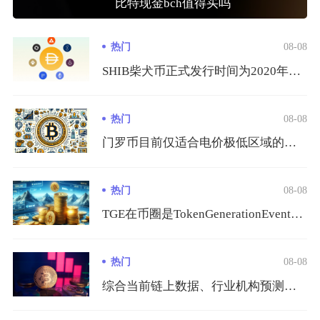
比特现金bch值得买吗
热门
08-08
SHIB柴犬币正式发行时间为2020年8月，由匿名开发者Ry...
热门
08-08
门罗币目前仅适合电价极低区域的规模化从业者或是长期囤币的硬件...
热门
08-08
TGE在币圈是TokenGenerationEvent的缩写...
热门
08-08
综合当前链上数据、行业机构预测、隐私赛道供需与全球监管环境综...