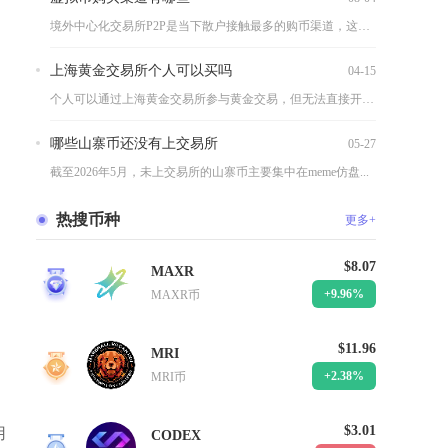
境外中心化交易所P2P是当下散户接触最多的购币渠道，这类平台...
上海黄金交易所个人可以买吗
04-15
个人可以通过上海黄金交易所参与黄金交易，但无法直接开户，必须...
哪些山寨币还没有上交易所
05-27
截至2026年5月，未上交易所的山寨币主要集中在meme仿盘...
热搜币种
更多+
$8.07
MAXR
1
+9.96%
MAXR币
$11.96
MRI
2
+2.38%
MRI币
$3.01
用
CODEX
3