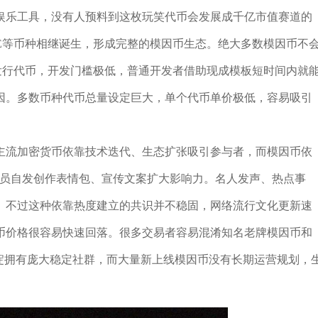
娱乐工具，没有人预料到这枚玩笑代币会发展成千亿市值赛道的
PE等币种相继诞生，形成完整的模因币生态。绝大多数模因币不
链发行代币，开发门槛极低，普通开发者借助现成模板短时间内就
因。多数币种代币总量设定巨大，单个代币单价极低，容易吸引
主流加密货币依靠技术迭代、生态扩张吸引参与者，而模因币依
社群成员自发创作表情包、宣传文案扩大影响力。名人发声、热点事
。不过这种依靠热度建立的共识并不稳固，网络流行文化更新速
币价格很容易快速回落。很多交易者容易混淆知名老牌模因币和
淀拥有庞大稳定社群，而大量新上线模因币没有长期运营规划，