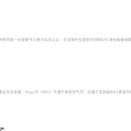
狗币第一步是账号注册与实名认证，主流海外交易所均强制KYC身份核验保障交
证生态来看，Propy币（PRO）不属于典型空气币，但属于高风险RWA赛道币种
产