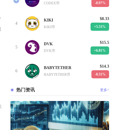
-8.97%
CODEX币
会
$8.33
KIKI
4
+5.53%
KIKI币
能
$15.5
DVK
5
+6.81%
DVK币
$14.3
BABYTETHER
6
-8.51%
BABYTETHER币
热门资讯
更多+
生