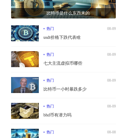
比特币是什么东西来的
热门
08-09
usdt价格下跌代表啥
热门
08-09
七大主流虚拟币哪些
热门
08-09
比特币一小时暴跌多少
热门
08-09
bhd币有潜力吗
热门
08-08