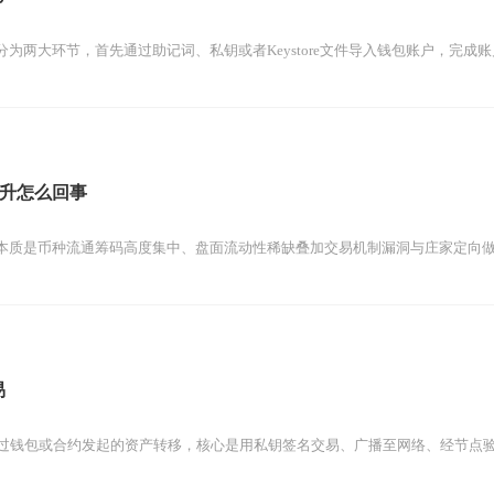
为两大环节，首先通过助记词、私钥或者Keystore文件导入钱包账户，完成账户
升怎么回事
本质是币种流通筹码高度集中、盘面流动性稀缺叠加交易机制漏洞与庄家定向做盘
易
质是通过钱包或合约发起的资产转移，核心是用私钥签名交易、广播至网络、经节点验证