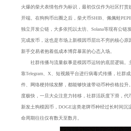
火爆的柴犬表情包作为标识，最初仅仅作为社区打赏
开端。在狗狗币出圈之后，柴犬币SHIB、佩佩蛙PE
独立开发公链，大多依托以太坊、Solana等现有公
完成发币，这也是市场上新模因币层出不穷的核心原
新手交易者抱着低成本博弈暴富的心态入场。
社群传播与流量叙事是模因币运转的底层逻辑。
靠Telegram、X、短视频平台进行病毒式传播，
件、网络梗持续发酵，都能够快速带动币种价格拉升
度极快，一旦大众注意力转移，社群活跃度下滑，代
新发土狗模因币，DOGE这类老牌币种经过长时间沉
命周期往往仅有数天至数月。