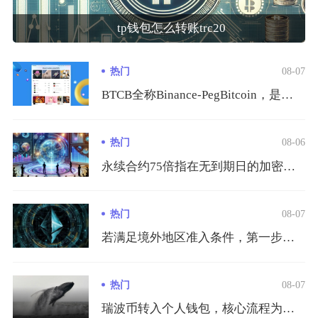
tp钱包怎么转账trc20
热门
08-07
BTCB全称Binance-PegBitcoin，是币安发行...
热门
08-06
永续合约75倍指在无到期日的加密货币永续合约交易中，交易者仅...
热门
08-07
若满足境外地区准入条件，第一步需筛选当地具备完整金融牌照的中...
热门
08-07
瑞波币转入个人钱包，核心流程为获取钱包XRPL收款地址、在转...