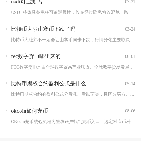
usdt可追溯吗
07-21
USDT整体具备完整可追溯属性，仅在经过隐私协议混兑、跨链隐...
比特币大涨山寨币下跌了吗
03-24
比特币大涨并不一定会让山寨币同步下跌，行情分化主要取决于市场...
fec数字货币哪里来的
06-01
FEC数字货币是由全球数字贸易产业联盟、全球数字贸易发展基金...
比特币期权合约盈利公式是什么
05-14
比特币期权合约的盈利公式分看涨、看跌两类，且区分买方、卖方及...
okcoin如何充币
08-06
OKcoin充币核心流程为登录账户找到充币入口，选定对应币种...