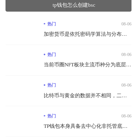
tp钱包怎么创建bsc
热门
08-06
加密货币是依托密码学算法与分布式区块链账本运行、脱离央行与金...
热门
08-06
当前币圈NFT板块主流币种分为底层公链代币、NFT交易平台代...
热门
08-06
比特币与黄金的数据并不相同，二者仅在稀缺叙事层面存在交集，价...
热门
08-06
TP钱包本身具备去中心化非托管底层安全架构，但整体存在多重不...