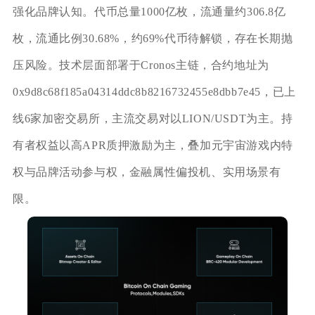
强化品牌认知。代币总量1000亿枚，流通量约306.8亿
枚，流通比例30.68%，约69%代币待解锁，存在长期抛
压风险。技术层面部署于Cronos主链，合约地址为
0x9d8c68f185a04314ddc8b8216732455e8dbb7e45，已上
线6家加密交易所，主流交易对以LION/USDT为主。持
有者权益以高APR质押激励为主，叠加元宇宙游戏内特
权与品牌活动参与权，金融属性偏投机、实用场景有
限。