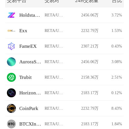
交易平台
交易对
24H交易量
占比
Holdstation DeFutures
RETA/USDT
2456.06万
3.72%
Exx
RETA/USDT
2232.79万
1.53%
FameEX
RETA/USDT
2307.21万
0.43%
AuroraSwap
RETA/USDT
2456.06万
3.08%
Trubit
RETA/USDT
2158.36万
2.51%
HorizonDEX
RETA/USDT
2183.17万
0.12%
CoinPark
RETA/USDT
2232.79万
8.43%
BTCXIndia
RETA/USDT
2183.17万
1.84%