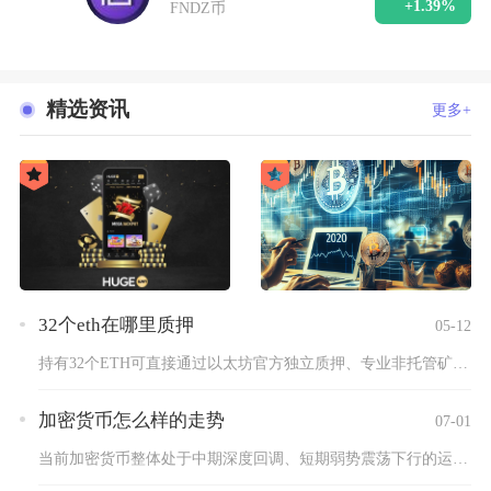
+1.39%
FNDZ币
精选资讯
更多+
32个eth在哪里质押
05-12
持有32个ETH可直接通过以太坊官方独立质押、专业非托管矿池...
加密货币怎么样的走势
07-01
当前加密货币整体处于中期深度回调、短期弱势震荡下行的运行格局...