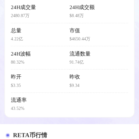
24H成交量
24H成交额
2480.87万
$8.48万
总量
市值
4.22亿
$4650.44万
24H波幅
流通数量
80.32%
91.74亿
昨开
昨收
$3.35
$9.34
流通率
43.52%
RETA币行情