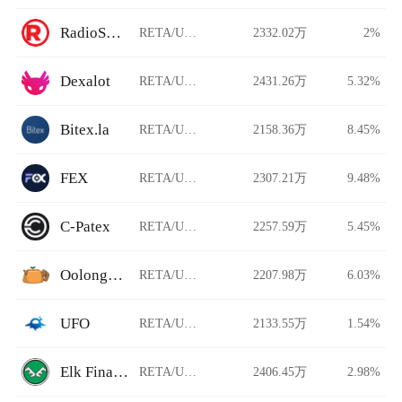
RadioShack
RETA/USDT
2332.02万
2%
Dexalot
RETA/USDT
2431.26万
5.32%
Bitex.la
RETA/USDT
2158.36万
8.45%
FEX
RETA/USDT
2307.21万
9.48%
C-Patex
RETA/USDT
2257.59万
5.45%
Oolongswap
RETA/USDT
2207.98万
6.03%
UFO
RETA/USDT
2133.55万
1.54%
Elk Finance
RETA/USDT
2406.45万
2.98%