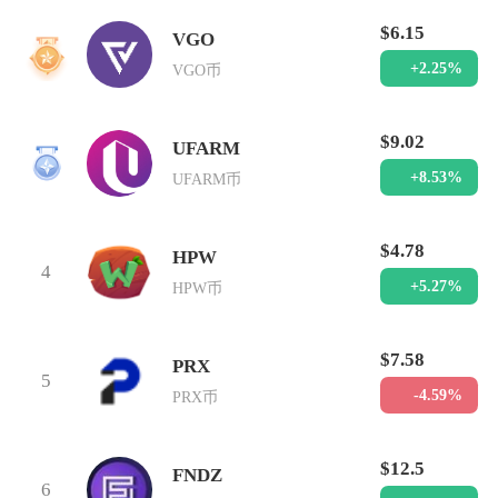
$6.15
VGO
2
+2.25%
VGO币
$9.02
UFARM
3
+8.53%
UFARM币
$4.78
HPW
4
+5.27%
HPW币
$7.58
PRX
5
-4.59%
PRX币
$12.5
FNDZ
6