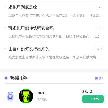
虚拟币到底是啥
07-12
虚拟币依靠密码学和分布式账本技术运行，整个发行、转账流程脱离...
玩虚拟币能挣钱吗安全吗
05-13
玩虚拟币存在极小概率短期盈利可能，但整体风险极高、安全性极差...
山寨币如何发行出来的
07-11
绝大多数山寨币并非从零研发区块链底层，而是依托以太坊、BSC...
热搜币种
更多+
$8.42
BRE
1
+1.32%
BRE币