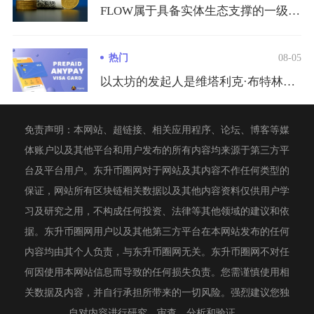
FLOW属于具备实体生态支撑的一级公链代币，优势是拥有大量传...
热门
08-05
以太坊的发起人是维塔利克·布特林（VitalikButeri...
免责声明：本网站、超链接、相关应用程序、论坛、博客等媒
体账户以及其他平台和用户发布的所有内容均来源于第三方平
台及平台用户。东升币圈网对于网站及其内容不作任何类型的
保证，网站所有区块链相关数据以及其他内容资料仅供用户学
习及研究之用，不构成任何投资、法律等其他领域的建议和依
据。东升币圈网用户以及其他第三方平台在本网站发布的任何
内容均由其个人负责，与东升币圈网无关。东升币圈网不对任
何因使用本网站信息而导致的任何损失负责。您需谨慎使用相
关数据及内容，并自行承担所带来的一切风险。强烈建议您独
自对内容进行研究、审查、分析和验证。