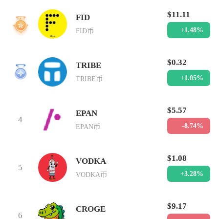
$11.11
FID
2
+1.48%
FID币
$0.32
TRIBE
3
+1.05%
TRIBE币
$5.57
EPAN
4
-8.74%
EPAN币
$1.08
VODKA
5
+3.28%
VODKA币
$9.17
CROGE
6