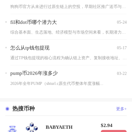
狗狗币官方从未进行过原生链上的空投，早期社区推广送币与后期平...
fil和dot币哪个潜力大
05-24
综合基本面、生态落地、经济模型与市场空间来看，长期潜力FIL...
怎么从tp钱包提现
05-17
通过TP钱包提现的核心流程为确认链上资产、复制接收地址、核对...
pump币2026年涨多少
03-22
2026年全年PUMP（shturl.c原生代币整体年度涨幅...
热搜币种
更多+
$2.94
BABYAETH
1