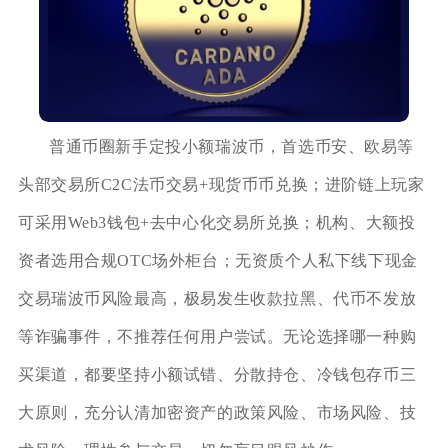
普通币圈新手定投小额瑞波币，首选币安、欧易等
头部交易所C2C法币交易+现货币币兑换；进阶链上玩家
可采用Web3钱包+去中心化交易所兑换；机构、大额投
资者选用合规OTC场外柜台；无资质个人私下线下现金
交易瑞波币风险最高，极易发生收款拉黑、代币不发放
等诈骗事件，不推荐任何用户尝试。无论选择哪一种购
买渠道，都要坚持小额试错、分散持仓、冷钱包存币三
大原则，充分认清加密资产的政策风险、市场风险、技