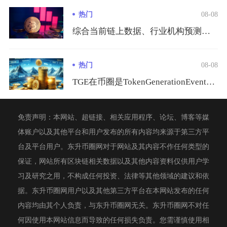
热门
08-08
综合当前链上数据、行业机构预测、隐私赛道供需与全球监管环境综...
热门
08-08
TGE在币圈是TokenGenerationEvent的缩写...
免责声明：本网站、超链接、相关应用程序、论坛、博客等媒
体账户以及其他平台和用户发布的所有内容均来源于第三方平
台及平台用户。东升币圈网对于网站及其内容不作任何类型的
保证，网站所有区块链相关数据以及其他内容资料仅供用户学
习及研究之用，不构成任何投资、法律等其他领域的建议和依
据。东升币圈网用户以及其他第三方平台在本网站发布的任何
内容均由其个人负责，与东升币圈网无关。东升币圈网不对任
何因使用本网站信息而导致的任何损失负责。您需谨慎使用相