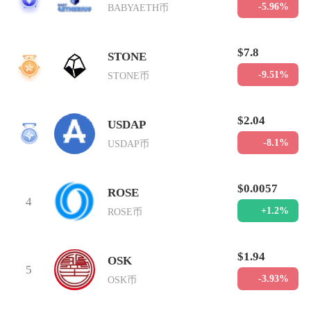
-5.96%
BABYAETH币
$7.8
STONE
2
-9.51%
STONE币
$2.04
USDAP
3
-8.1%
USDAP币
$0.0057
ROSE
4
+1.2%
ROSE币
$1.94
OSK
5
-3.93%
OSK币