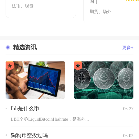
国
法币、现货
期货、场外
精选资讯
更多+
lbh是什么币
06-27
LBH全称LiquidBitcoinHashrate，是海外...
狗狗币空投过吗
06-02