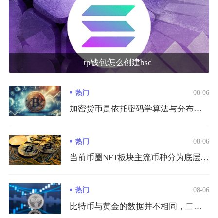
tp钱包怎么创建bsc
热门
08-06
加密货币是依托密码学算法与分布式区块链账本运行、脱离央行与金...
热门
08-06
当前币圈NFT板块主流币种分为底层公链代币、NFT交易平台代...
热门
08-06
比特币与黄金的数据并不相同，二者仅在稀缺叙事层面存在交集，价...