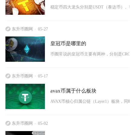
稳定币四大龙头分别是USDT（泰达币）、USDC（
东升币圈网
05-27
皇冠币是哪里的
币圈常说的皇冠币主要有两种，分别是CROWN（C
东升币圈网
05-17
avax币属于什么板块
AVAX币核心归属公链（Layer1）板块，同时
东升币圈网
05-02