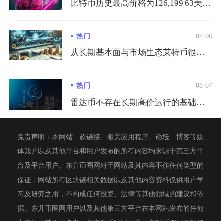
比特币历史最高价格为126,199.63美元/枚，出现在20...
热门
08-06
从长期基本面与市场生态莱特币很难在市值、生态体量以及行业价值...
热门
08-07
雷达币不存在长期高价运行的基础，崩盘是既定且无法逆转的结局，...
免责声明：本网站、超链接、相关应用程序、论坛、博客等媒
体账户以及其他平台和用户发布的所有内容均来源于第三方平
台及平台用户。东升币圈网对于网站及其内容不作任何类型的
保证，网站所有区块链相关数据以及其他内容资料仅供用户学
习及研究之用，不构成任何投资、法律等其他领域的建议和依
据。东升币圈网用户以及其他第三方平台在本网站发布的任何