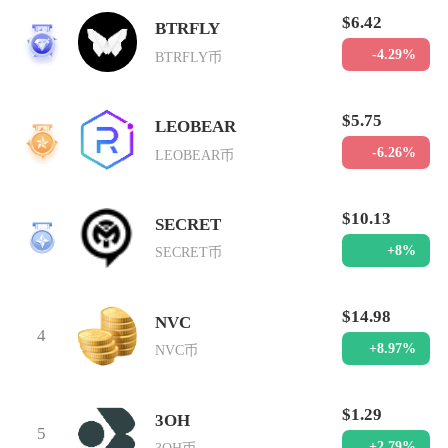
$6.42
BTRFLY
1
-4.29%
BTRFLY币
$5.75
LEOBEAR
2
-6.26%
LEOBEAR币
$10.13
SECRET
3
+8%
SECRET币
$14.98
NVC
4
+8.97%
NVC币
$1.29
3OH
5
+2.79%