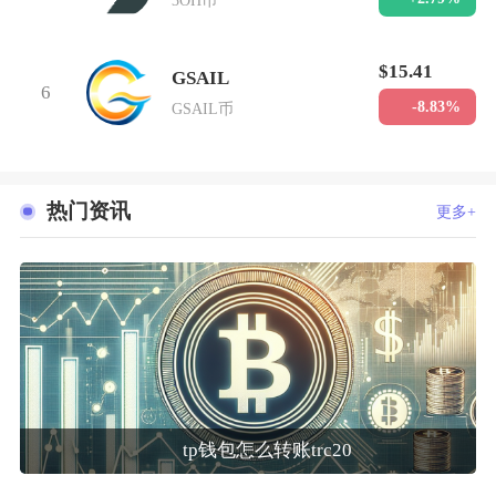
3OH币
$15.41
GSAIL
6
-8.83%
GSAIL币
热门资讯
更多+
tp钱包怎么转账trc20