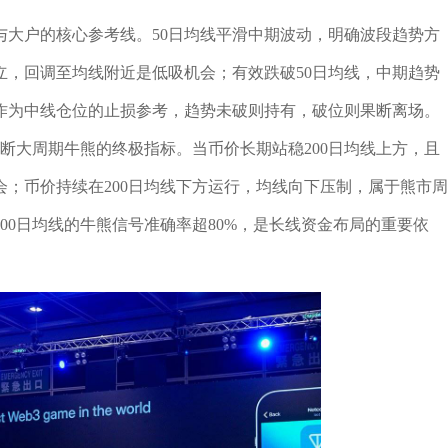
与大户的核心参考线。50日均线平滑中期波动，明确波段趋势方
立，回调至均线附近是低吸机会；有效跌破50日均线，中期趋势
常作为中线仓位的止损参考，趋势未破则持有，破位则果断离场。
判断大周期牛熊的终极指标。当币价长期站稳200日均线上方，且
；币价持续在200日均线下方运行，均线向下压制，属于熊市周
00日均线的牛熊信号准确率超80%，是长线资金布局的重要依