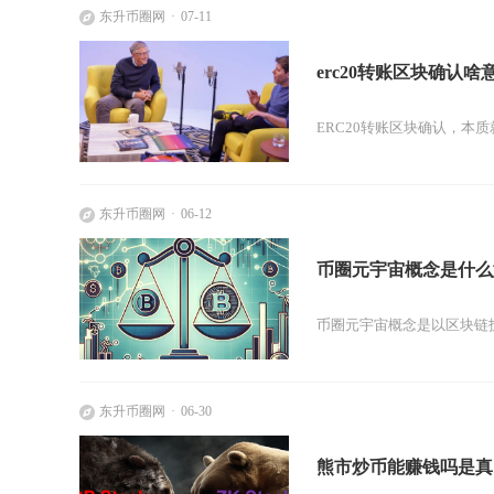
东升币圈网
07-11
erc20转账区块确认啥
ERC20转账区块确认，本
东升币圈网
06-12
币圈元宇宙概念是什么
币圈元宇宙概念是以区块链技
东升币圈网
06-30
熊市炒币能赚钱吗是真