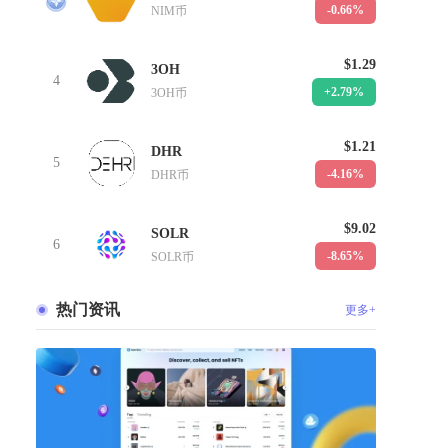
-0.66%
NIM币
$1.29
3OH
4
+2.79%
3OH币
$1.21
DHR
5
-4.16%
DHR币
$9.02
SOLR
6
-8.65%
SOLR币
热门资讯
更多+