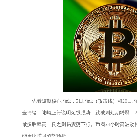
先看短期核心均线，5日均线（攻击线）和20日
金情绪，陡峭上行说明短线强势，跌破则短期转弱；2
做多胜率高，反之则易震荡下行。币圈24小时高波动特性
能更快捕捉趋势转折。