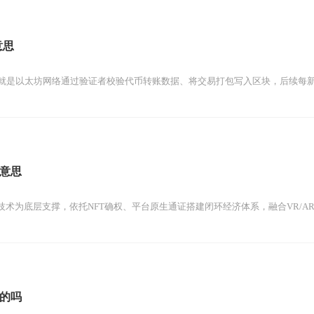
意思
质就是以太坊网络通过验证者校验代币转账数据、将交易打包写入区块，后续每新增
意思
术为底层支撑，依托NFT确权、平台原生通证搭建闭环经济体系，融合VR/AR沉
的吗