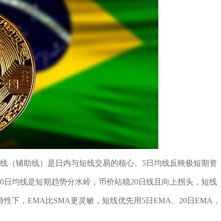
均线（辅助线）是日内与短线交易的核心。5日均线反映极短期资
0日均线是短期趋势分水岭，币价站稳20日线且向上拐头，短线
下，EMA比SMA更灵敏，短线优先用5日EMA、20日EMA，