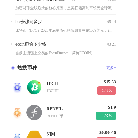
加密货币全线崩溃的核心原因，是美联储高利率锁死全球流动性、监...
btc会涨到多少
05-14
比特币（BTC）2026年底主流机构预测集中在15万美元，2...
ecoin币值多少钱
03-21
当前主流链上交易的EcoinFinance（简称ECOIN）...
热搜币种
更多+
$15.63
1BCH
1
-1.49%
1BCH币
$1.9
RENFIL
2
+1.97%
RENFIL币
$0.00046
NIM
3