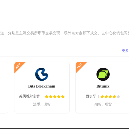
种渠道，分别是主流交易所币币交易变现、场外点对点私下成交、去中心化钱包闪兑
更多
Bits Blockchain
Bitunix
英属维尔京群岛
西班牙
法币、现货
期货、现货