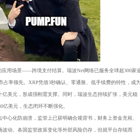
的应用场景——跨境支付结算。瑞波Net网络已服务全球超300家
市占率领先。XRP凭借3秒确认、零通胀、低手续费的特性，成
十亿美元，形成强刚需支撑。同时，瑞波生态持续扩张，美元稳
超30亿美元，生态闭环不断强化。
去中心化防崩溃，监管上已获明确合规背书，财务上资金充裕、
场波动、各国监管政策变化等外部风险仍存，但就平台存续而