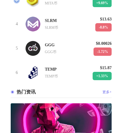
+9.69%
MITA币
$13.63
SLRM
4
-8.8%
SLRM币
$0.00026
GGG
5
-1.72%
GGG币
$15.87
TEMP
6
+1.33%
TEMP币
热门资讯
更多+