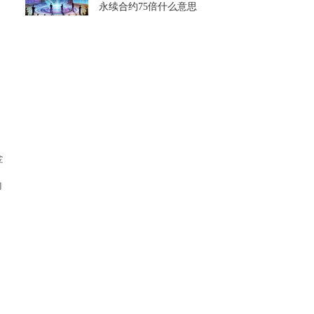
永续合约75倍什么意思
金
为