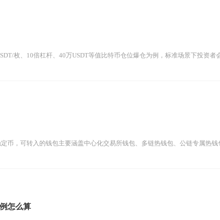
USDT/枚、10倍杠杆、40万USDT等值比特币仓位爆仓为例，标准场景下投资者会
稳定币，可转入的钱包主要涵盖中心化交易所钱包、多链热钱包、公链专属热钱包
例怎么算