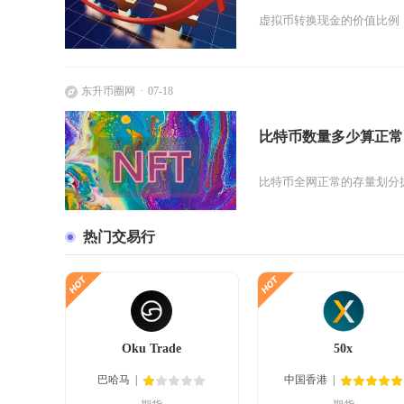
虚拟币转换现金的价值比例，核
东升币圈网
07-18
比特币数量多少算正常
比特币全网正常的存量划分拥
热门交易行
Oku Trade
50x
巴哈马
中国香港