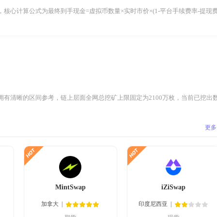
心计算公式为最终到手现金=虚拟币数量×实时市价×(1-平台手续费率-提现费率)
有清晰的区间参考，链上层面全网总挖矿上限固定为2100万枚，当前已挖出数量接
更多
MintSwap
iZiSwap
加拿大
印度尼西亚