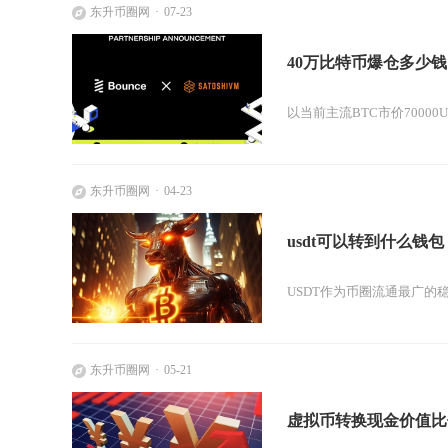
东升币圈网
07-23
40万比特币爆仓多少钱
以当前主流BTC市价70000
东升币圈网
04-23
usdt可以转到什么钱包
USDT作为币圈流通最广的
东升币圈网
05-21
虚拟币转换现金价值比