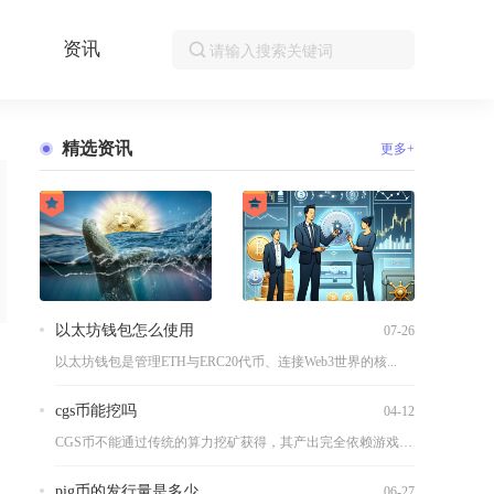
资讯
精选资讯
更多+
以太坊钱包怎么使用
07-26
以太坊钱包是管理ETH与ERC20代币、连接Web3世界的核...
cgs币能挖吗
04-12
CGS币不能通过传统的算力挖矿获得，其产出完全依赖游戏内行为...
pig币的发行量是多少
06-27