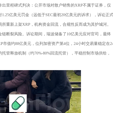
院作出里程碑式判决：公开市场对散户销售的XRP不属于证券，仅
1.25亿美元罚金（远低于SEC最初20亿美元的诉求），诉讼正
易所重新上架XRP，机构资金回流，合规性反而成为其护城河。
金链断裂风险。诉讼期间，瑞波储备了10亿美元应对官司，最终
XRP市值约88亿美元，位列加密资产第4位，24小时交易量稳定在2
的托管释放机制（约70%-80%回流托管），平稳控制市场供给，