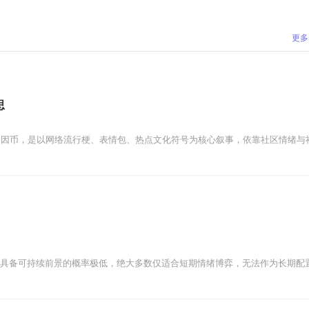
更多
思
迷因币，是以网络流行梗、表情包、热点文化符号为核心叙事，依靠社区情绪与社
期具备可持续前景的概率极低，绝大多数仅适合短期情绪博弈，无法作为长期配置