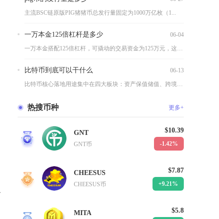
主流BSC链原版PIG猪猪币总发行量固定为1000万亿枚（1...
一万本金125倍杠杆是多少
06-04
一万本金搭配125倍杠杆，可撬动的交易资金为125万元，这是...
比特币到底可以干什么
06-13
比特币核心落地用途集中在四大板块：资产保值储值、跨境低成本结...
热搜币种
更多+
$10.39
GNT
1
-1.42%
GNT币
$7.87
CHEESUS
2
+9.21%
CHEESUS币
公
$5.8
MITA
3