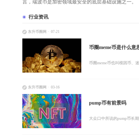
言，瑞波币是加密领域最安全的底层基础设施之一。
行业资讯
东升币圈网
07-21
币圈meme币是什么意
币圈meme币也叫模因币、
东升币圈网
03-16
pump币有前景吗
大众口中所说的pump币长