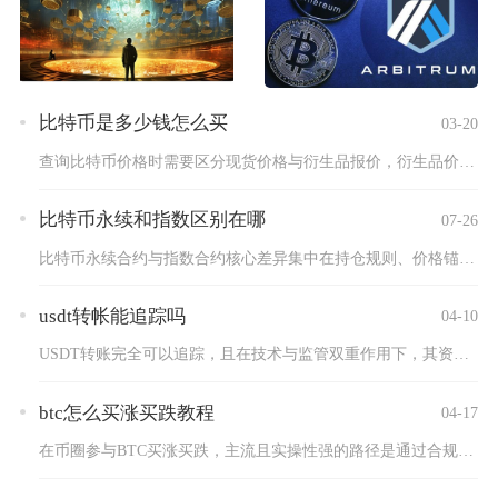
比特币是多少钱怎么买
03-20
查询比特币价格时需要区分现货价格与衍生品报价，衍生品价格会因...
比特币永续和指数区别在哪
07-26
比特币永续合约与指数合约核心差异集中在持仓规则、价格锚定机制...
usdt转帐能追踪吗
04-10
USDT转账完全可以追踪，且在技术与监管双重作用下，其资金流...
btc怎么买涨买跌教程
04-17
在币圈参与BTC买涨买跌，主流且实操性强的路径是通过合规境外...