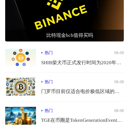
比特现金bch值得买吗
热门
08-08
SHIB柴犬币正式发行时间为2020年8月，由匿名开发者Ry...
热门
08-08
门罗币目前仅适合电价极低区域的规模化从业者或是长期囤币的硬件...
热门
08-08
TGE在币圈是TokenGenerationEvent的缩写...