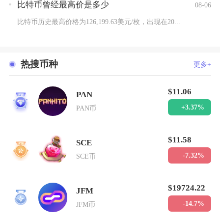
比特币曾经最高价是多少
08-06
比特币历史最高价格为126,199.63美元/枚，出现在20...
热搜币种
更多+
$11.06
PAN
1
+3.37%
PAN币
$11.58
SCE
2
-7.32%
SCE币
$19724.22
JFM
3
-14.7%
JFM币