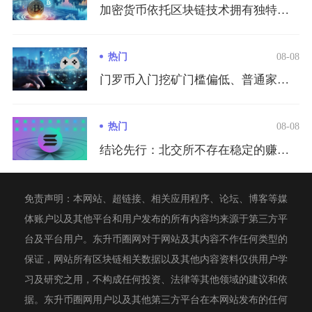
加密货币依托区块链技术拥有独特金融优势，但同时伴随极高的市场...
热门
08-08
门罗币入门挖矿门槛偏低、普通家用电脑即可启动挖矿，但盈利与否...
热门
08-08
结论先行：北交所不存在稳定的赚钱快或者赚钱慢的标准答案，短期...
免责声明：本网站、超链接、相关应用程序、论坛、博客等媒
体账户以及其他平台和用户发布的所有内容均来源于第三方平
台及平台用户。东升币圈网对于网站及其内容不作任何类型的
保证，网站所有区块链相关数据以及其他内容资料仅供用户学
习及研究之用，不构成任何投资、法律等其他领域的建议和依
据。东升币圈网用户以及其他第三方平台在本网站发布的任何