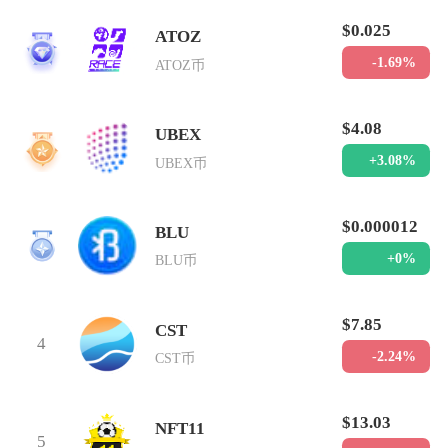
$0.025
ATOZ
1
-1.69%
ATOZ币
$4.08
UBEX
2
+3.08%
UBEX币
$0.000012
BLU
3
+0%
BLU币
$7.85
CST
4
-2.24%
CST币
$13.03
NFT11
5