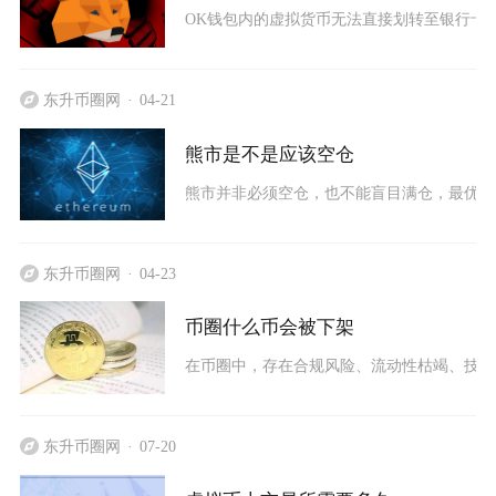
OK钱包内的虚拟货币无法直接划转至银行卡，
东升币圈网
04-21
熊市是不是应该空仓
熊市并非必须空仓，也不能盲目满仓，最优策
东升币圈网
04-23
币圈什么币会被下架
在币圈中，存在合规风险、流动性枯竭、技术
东升币圈网
07-20