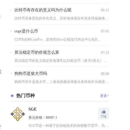
比特币有存在的意义吗为什么呢
06-11
持
比特币具备切实的存在意义，其价值体现在补充全球金融体系短板、...
copr是什么币
07-05
COPR全称ComPro，是依托Heco公链发行的去中心化D...
算法稳定币的价值怎么算
07-23
算法稳定币的名义锚定价值通常以目标法币（多为1美元）为定价基...
成
狗狗币是柴犬币吗
08-06
狗狗币并不是柴犬币，二者虽然都采用柴犬表情包作为视觉标识，同...
热门币种
更多+
SGE
770
美元价格：$8087.1
SGE币是一种基于区块链技术的加密数字货币，为用户提供一个去...
费