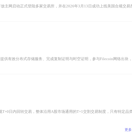
随开放主网启动正式登陆多家交易所，并在2026年3月13日成功上线美国合规交易所Kra
提供有效分布式存储服务、完成复制证明与时空证明，参与Filecoin网络出块，获
T+0日内回转交易，整体沿用A股市场通用的T+1交割交易制度，只有特定品类与
更多