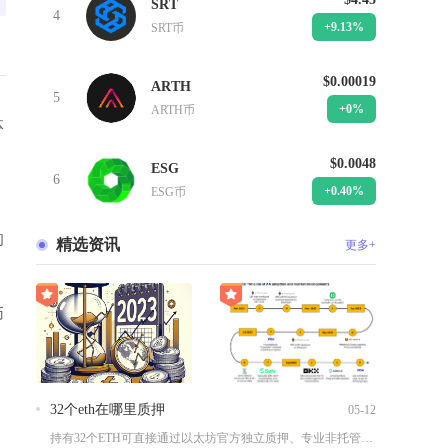
SRT
4
+9.13%
SRT币
$0.00019
ARTH
5
+0%
ARTH币
体
$0.0048
ESG
6
+0.40%
ESG币
的
精选资讯
更多+
币
32个eth在哪里质押
05-12
持有32个ETH可直接通过以太坊官方独立质押、专业非托管矿池...