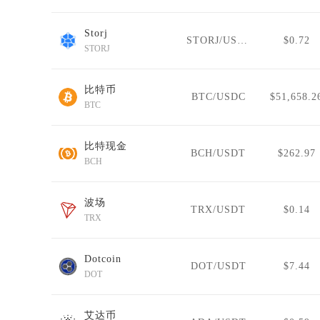
Storj
STORJ/USDT
$0.72
STORJ
比特币
BTC/USDC
$51,658.2
BTC
比特现金
BCH/USDT
$262.97
BCH
波场
TRX/USDT
$0.14
TRX
Dotcoin
DOT/USDT
$7.44
DOT
艾达币