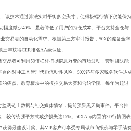
制上，该技术通过算法实时平衡多空头寸，使得极端行情下仍能保
波动幅度减少40%，显著降低了用户的持仓成本。平台支持全仓与
专业交易者的自动化需求。根据第三方审计报告，50X的储备金率
续三年获得CER排名AA级认证。
线交易者可利用50倍杠杆捕捉瞬息万变的市场波动；套利团队能
台的对冲工具管理代币流动性风险。50X还与多家税务软件达
算的痛点。教育板块中的模拟交易大赛和合约学院，每年为超过
实时监测链上数据与社交媒体情绪，提前预警黑天鹅事件。平台推
较传统强平方式减少损失达15%。50XApp内置的3D行情图表
选中获得最佳设计奖。其VIP客户可享受专属做市商报价与零手续