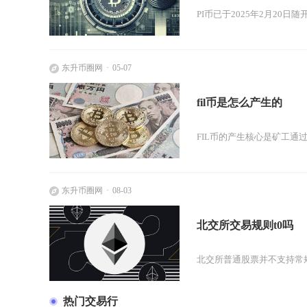
PI币已于2025年2月20日
东升币圈网
05-07
fil币是怎么产生的
FIL币的产生核心是矿工通过
东升币圈网
08-03
北交所交易规则t0吗
北交所普通股票并不支持常规
热门交易行