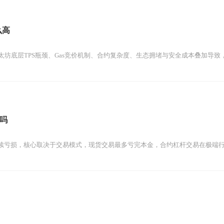
么高
以太坊底层TPS瓶颈、Gas竞价机制、合约复杂度、生态拥堵与安全成本叠加导致，
吗
续亏损，核心取决于交易模式，现货交易最多亏完本金，合约杠杆交易在极端行情