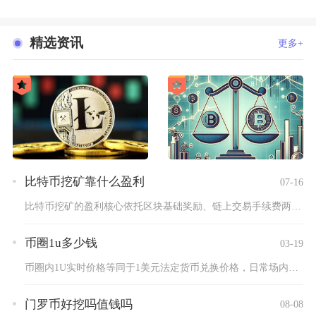
精选资讯
更多+
比特币挖矿靠什么盈利
07-16
比特币挖矿的盈利核心依托区块基础奖励、链上交易手续费两大原生...
币圈1u多少钱
03-19
币圈内1U实时价格等同于1美元法定货币兑换价格，日常场内流通...
门罗币好挖吗值钱吗
08-08