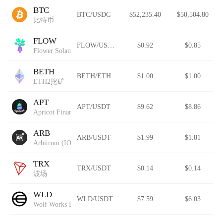
BTC
BTC/USDC
$52,235.40
$50,504.80
比特币
FLOW
FLOW/USDT
$0.92
$0.85
Flower Solana
BETH
BETH/ETH
$1.00
$1.00
ETH2挖矿
APT
APT/USDT
$9.62
$8.86
Apricot Finance
ARB
ARB/USDT
$1.99
$1.81
Arbitrum (IOU)
TRX
TRX/USDT
$0.14
$0.14
波场
WLD
WLD/USDT
$7.59
$6.03
Wolf Works DAO