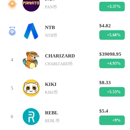
2
+3.37%
PAN币
$4.82
NTB
3
+5.68%
NTB币
$39098.95
CHARIZARD
4
+4.93%
CHARIZARD币
$8.33
KIKI
5
+5.53%
KIKI币
$5.4
REBL
6
+9%
REBL币