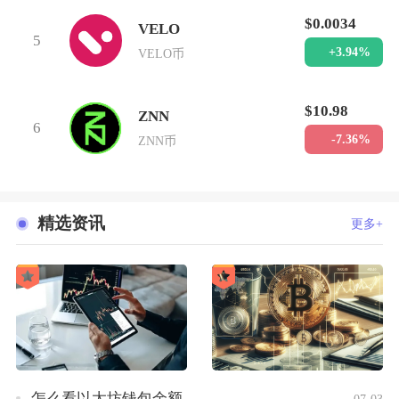
$0.0034
VELO
5
+3.94%
VELO币
$10.98
ZNN
6
-7.36%
ZNN币
精选资讯
更多+
怎么看以太坊钱包余额
07-03