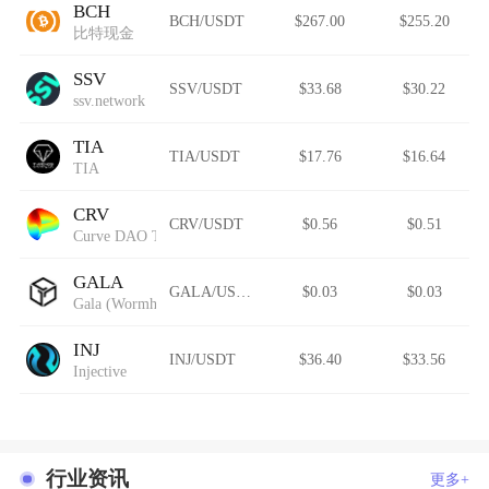
BCH
BCH/USDT
$267.00
$255.20
比特现金
SSV
SSV/USDT
$33.68
$30.22
ssv.network
TIA
TIA/USDT
$17.76
$16.64
TIA
CRV
CRV/USDT
$0.56
$0.51
Curve DAO Token
GALA
GALA/USDT
$0.03
$0.03
Gala (Wormhole)
INJ
INJ/USDT
$36.40
$33.56
Injective
行业资讯
更多+