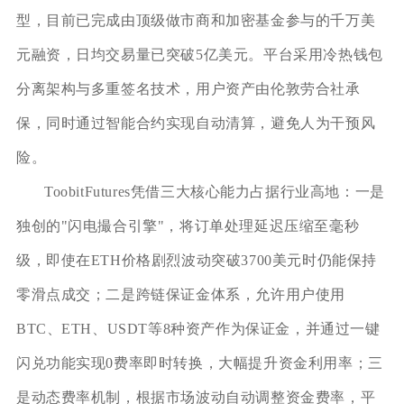
型，目前已完成由顶级做市商和加密基金参与的千万美
元融资，日均交易量已突破5亿美元。平台采用冷热钱包
分离架构与多重签名技术，用户资产由伦敦劳合社承
保，同时通过智能合约实现自动清算，避免人为干预风
险。
ToobitFutures凭借三大核心能力占据行业高地：一是
独创的"闪电撮合引擎"，将订单处理延迟压缩至毫秒
级，即使在ETH价格剧烈波动突破3700美元时仍能保持
零滑点成交；二是跨链保证金体系，允许用户使用
BTC、ETH、USDT等8种资产作为保证金，并通过一键
闪兑功能实现0费率即时转换，大幅提升资金利用率；三
是动态费率机制，根据市场波动自动调整资金费率，平