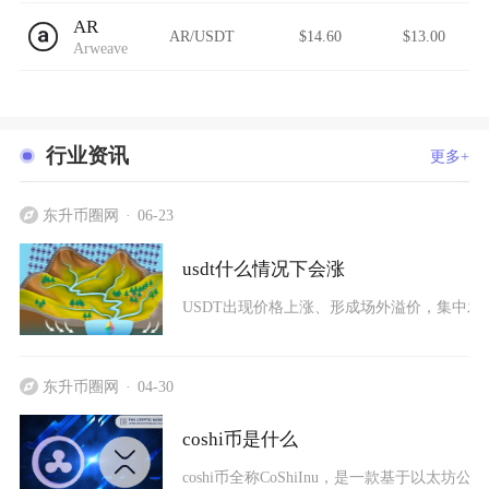
AR
AR/USDT
$14.60
$13.00
Arweave
行业资讯
更多+
东升币圈网
06-23
usdt什么情况下会涨
USDT出现价格上涨、形成场外溢价，集中发
东升币圈网
04-30
coshi币是什么
coshi币全称CoShiInu，是一款基于以太坊公