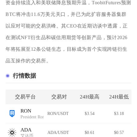
资金持续流入和美联储降息预期升温，ToobitFutures预测
BTC将冲击11.6万美元关口，并已为此扩容服务器集群
以应对可能的交易洪峰。其CEO在近期访谈中透露，正
在测试NFT衍生品和碳信用期货等创新产品，预计2026
年将拓展至12条公链生态，目标成为首个实现跨链衍生
品互操作的交易所。
行情数据
交易平台
交易对
24H最高
24H最低
RON
RON/USDT
$3.54
$3.18
President Ron DeSantis
ADA
ADA/USDT
$0.61
$0.57
艾达币