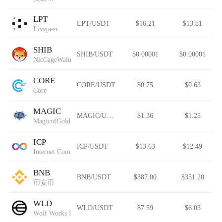
LPT
LPT/USDT
$16.21
$13.81
Livepeer
SHIB
SHIB/USDT
$0.00001
$0.00001
NicCageWaluigiElmo42069Inu
CORE
CORE/USDT
$0.75
$0.63
Core
MAGIC
MAGIC/USDT
$1.36
$1.25
MagicofGold
ICP
ICP/USDT
$13.63
$12.49
Internet Computer
BNB
BNB/USDT
$387.00
$351.20
币安币
WLD
WLD/USDT
$7.59
$6.03
Wolf Works DAO