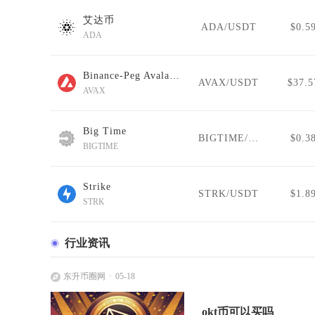
艾达币
ADA/USDT
$0.5
ADA
Binance-Peg Avalanche
AVAX/USDT
$37.5
AVAX
Big Time
BIGTIME/USDT
$0.3
BIGTIME
Strike
STRK/USDT
$1.8
STRK
行业资讯
东升币圈网
05-18
okt币可以买吗