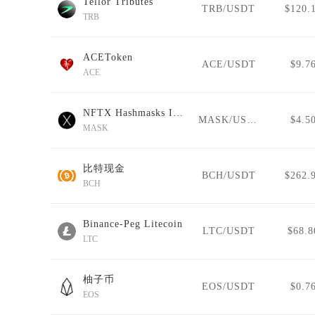
Tellor Tributes
TRB/USDT
$120.
TRB
ACEToken
ACE/USDT
$9.7
ACE
NFTX Hashmasks Index
MASK/USDT
$4.5
MASK
比特现金
BCH/USDT
$262.
BCH
Binance-Peg Litecoin
LTC/USDT
$68.8
LTC
柚子币
EOS/USDT
$0.7
EOS