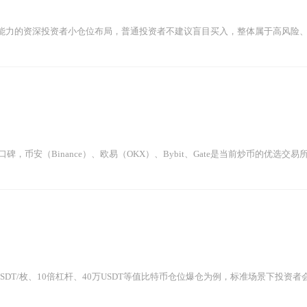
能力的资深投资者小仓位布局，普通投资者不建议盲目买入，整体属于高风险、中等
碑，币安（Binance）、欧易（OKX）、Bybit、Gate是当前炒币的优选交易所；
USDT/枚、10倍杠杆、40万USDT等值比特币仓位爆仓为例，标准场景下投资者会