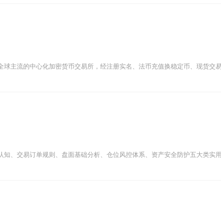
球主流的中心化加密货币交易所，经注册实名、法币充值换稳定币、现货交易买入
认知、交易订单规则、盘面基础分析、仓位风控体系、资产安全防护五大类实用知