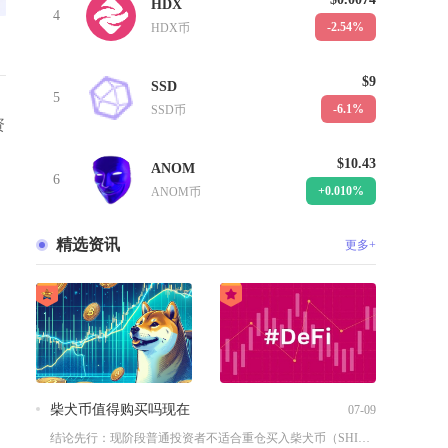
HDX
4
-2.54%
HDX币
$9
SSD
5
-6.1%
SSD币
资
$10.43
ANOM
6
+0.010%
ANOM币
精选资讯
更多+
柴犬币值得购买吗现在
07-09
结论先行：现阶段普通投资者不适合重仓买入柴犬币（SHIB），...