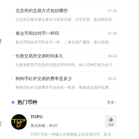
北交所的交易方式包括哪些
07-06
北交所正规交易主要分为竞价交易、大宗交易、盘后固定价格交易三...
泰达币和比特币一样吗
05-08
费
泰达币和比特币完全不一样，二者在资产属性、发行机制、价格表现...
伦敦交易所交易时间多久
06-04
伦敦加密货币交易所无固定闭市时间，核心币种交易为全天候24小...
狗狗币杠杆交易的费率是多少
08-02
狗狗币杠杆交易费率不存在统一标准，整体由交易手续费、资金费率...
热门币种
更多+
TOPG
同
358
美元价格：$6.83
TOPG币是一种建立在智能链上的实用代币，其灵感来自于Top...