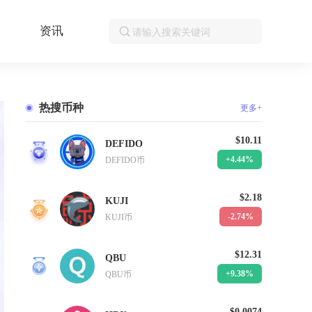
资讯
热搜币种
更多+
$10.11
DEFIDO
1
+4.44%
DEFIDO币
$2.18
KUJI
2
-2.74%
KUJI币
$12.31
QBU
3
+9.38%
QBU币
$0.0074